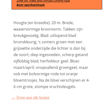
Zoek op Trees and Shrubs Online naar
Acer saccharinum
Hoogte (en breedte): 20 m. Brede,
waaiervormige kroonvorm. Takken zijn
breukgevoelig. Blad: uitlopend blad
bronskleurig; ’s zomers groen met een
grijswitte onderzijde die lichter is dan bij
de soort; diep ingesneden, scherp getand
vijflobbig blad; herfstkleur geel. Bloei:
maart/april; onopvallend groengeel, maar
ook met bolvormige rode tot oranje
bloemtrosjes. Na de bloei verschijnen er 4-
6 cm grote, stompe vruchtvleugels.
← Terug naar alle bomen