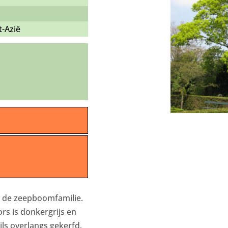
Azië
t de zeepboomfamilie.
rs is donkergrijs en
jls overlangs gekerfd.