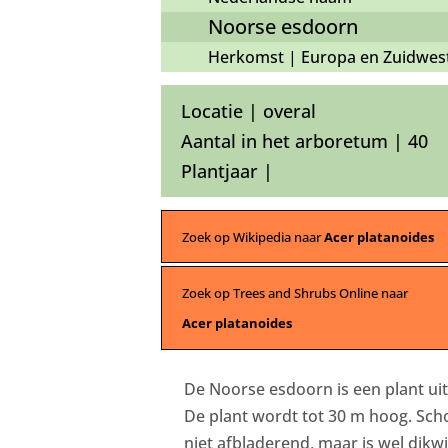
Noorse esdoorn
Herkomst | Europa en Zuidwest-
Locatie | overal
Aantal in het arboretum | 40
Plantjaar |
Zoek op Wikipedia naar
Acer platanoides
Zoek op Trees and Shrubs Online naar
Acer platanoides
De Noorse esdoorn is een plant ui
De plant wordt tot 30 m hoog. Scho
niet afbladerend, maar is wel dikwi