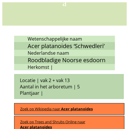
Wetenschappelijke naam
Acer platanoides ‘Schwedleri’
Nederlandse naam
Roodbladige Noorse esdoorn
Herkomst |
Locatie | vak 2 + vak 13
Aantal in het arboretum | 5
Plantjaar |
Zoek op Wikipedia naar
Acer platanoides
Zoek op Trees and Shrubs Online naar
Acer platanoides