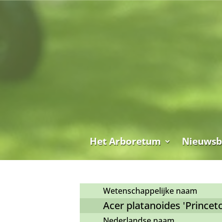
Het Arboretum
Nieuwsb
Wetenschappelijke naam
Acer platanoides 'Princet
Nederlandse naam