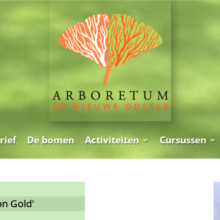
rief
De bomen
Activiteiten
Cursussen
on Gold'