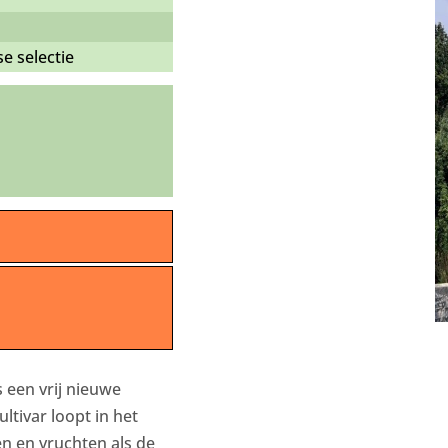
 selectie
s een vrij nieuwe
ltivar loopt in het
en en vruchten als de