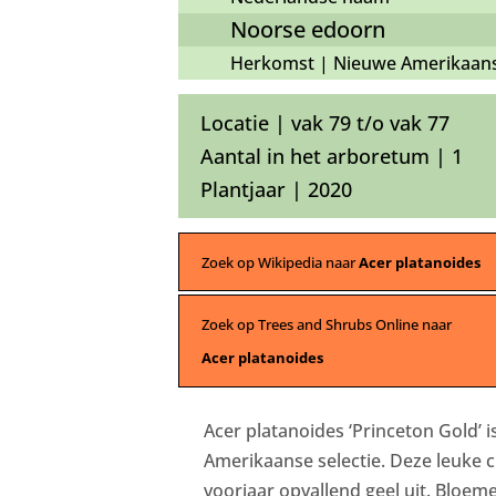
Noorse edoorn
Herkomst | Nieuwe Amerikaanse
Locatie | vak 79 t/o vak 77
Aantal in het arboretum | 1
Plantjaar | 2020
Zoek op Wikipedia naar
Acer platanoides
Zoek op Trees and Shrubs Online naar
Acer platanoides
Acer platanoides ‘Princeton Gold’ i
Amerikaanse selectie. Deze leuke cu
voorjaar opvallend geel uit. Bloem