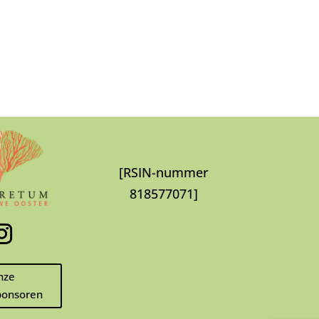
[RSIN-nummer
818577071]
nze
onsoren