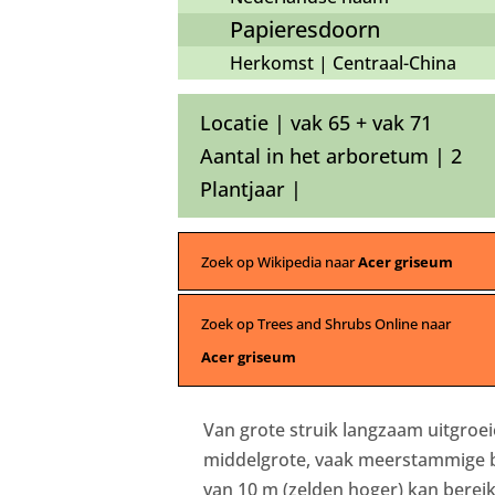
Papieresdoorn
Herkomst | Centraal-China
Locatie | vak 65 + vak 71
Aantal in het arboretum | 2
Plantjaar |
Zoek op Wikipedia naar
Acer griseum
Zoek op Trees and Shrubs Online naar
Acer griseum
Van grote struik langzaam uitgroei
middelgrote, vaak meerstammige 
van 10 m (zelden hoger) kan bereik